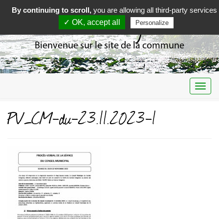
By continuing to scroll,
you are allowing all third-party services
Curciat Dongalon
✓ OK, accept all
Personalize
Bienvenue sur le site de la commune
Togg
navi
PV_CM-du-23.11.2023-1