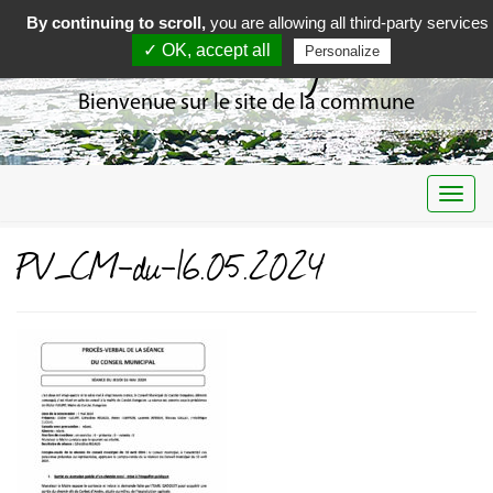
By continuing to scroll,
you are allowing all third-party services
Curciat Dongalon
✓ OK, accept all
Personalize
Bienvenue sur le site de la commune
Togg
navi
PV_CM-du-16.05.2024