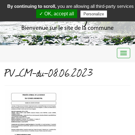
By continuing to scroll,
you are allowing all third-party services
Curciat Dongalon
✓ OK, accept all
Personalize
Bienvenue sur le site de la commune
Togg
navi
PV_CM-du-08.06.2023