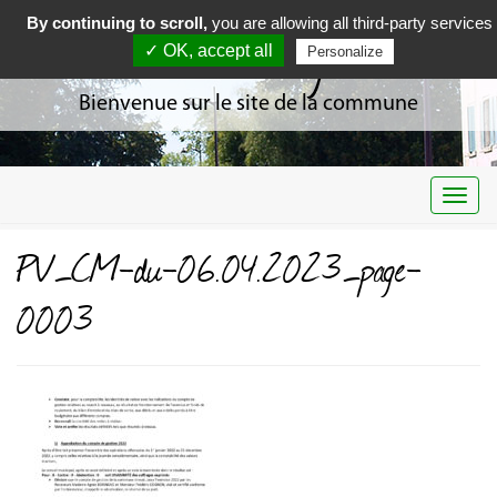
By continuing to scroll,
you are allowing all third-party services
Curciat Dongalon
✓ OK, accept all
Personalize
Bienvenue sur le site de la commune
Togg
navi
PV_CM-du-06.04.2023_page-
0003