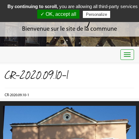
By continuing to scroll,
you are allowing all third-party services
Curciat Dongalon
✓ OK, accept all
Personalize
Bienvenue sur le site de la commune
Togg
navi
CR-2020.09.10-1
CR-2020.09.10-1