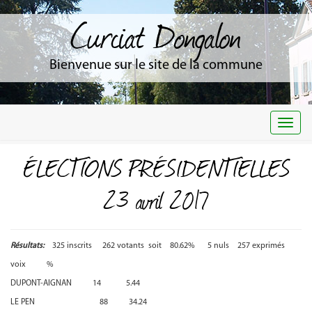
Curciat Dongalon
Bienvenue sur le site de la commune
Togg
navi
ÉLECTIONS PRÉSIDENTIELLES
23 avril 2017
Résultats:
325 inscrits 262 votants soit 80.62% 5 nuls 257 exprimés
voix %
DUPONT-AIGNAN 14 5.44
LE PEN 88 34.24